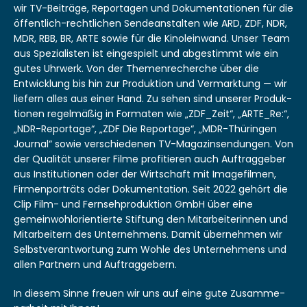
wir TV-Beiträge, Reporta­gen und Doku­men­ta­tio­nen für die
öffentlich-rechtlichen Sendeanstal­ten wie ARD, ZDF, NDR,
MDR, RBB, BR, ARTE sowie für die Kinolein­wand. Unser Team
aus Spezial­is­ten ist einge­spielt und abges­timmt wie ein
gutes Uhrw­erk. Von der The­men­recherche über die
Entwick­lung bis hin zur Pro­duk­tion und Ver­mark­tung — wir
liefern alles aus ein­er Hand. Zu sehen sind unser­er Pro­duk­
tio­nen regelmäßig in For­mat­en wie „ZDF_Zeit“, „ARTE_Re:“,
„NDR-Reportage“, „ZDF Die Reportage“, „MDR-Thürin­gen
Jour­nal“ sowie ver­schiede­nen TV-Mag­a­zin­sendun­gen. Von
der Qual­ität unser­er Filme prof­i­tieren auch Auf­tragge­ber
aus Insti­tu­tio­nen oder der Wirtschaft mit Image­filmen,
Fir­men­porträts oder Doku­men­ta­tion. Seit 2022 gehört die
Clip Film- und Fernseh­pro­duk­tion GmbH über eine
gemein­wohlo­ri­en­tierte Stiftung den Mitar­bei­t­erin­nen und
Mitar­beit­ern des Unternehmens. Damit übernehmen wir
Selb­stver­ant­wor­tung zum Wohle des Unternehmens und
allen Part­nern und Auftraggebern.
In diesem Sinne freuen wir uns auf eine gute Zusam­me­