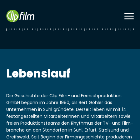
Skip
to
content
Lebenslauf
Die Geschichte der Clip Film- und Fernseh­pro­duk­tion
GmbH begann im Jahre 1990, als Bert Göh­ler das
Unternehmen in Suhl grün­dete. Derzeit leben wir mit 14
fes­tangestell­ten Mitar­bei­t­erin­nen und Mitar­beit­ern sowie
freien Pro­duk­tion­steams den Rhyth­mus der TV- und Film­
branche an den Stan­dorten in Suhl, Erfurt, Stral­sund und
Greif­swald. Seit Beginn der Fir­mengeschichte pro­duzieren