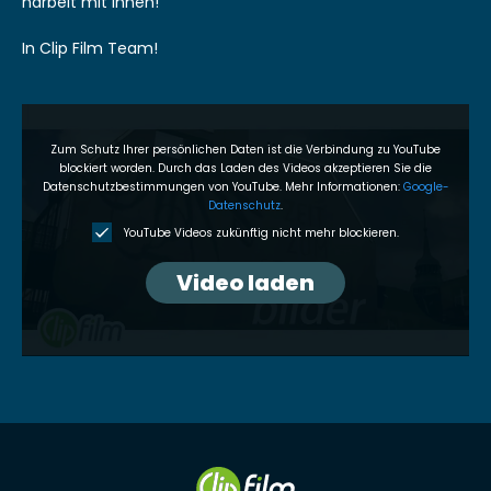
nar­beit mit Ihnen!
In Clip Film Team!
Zum Schutz Ihrer per­sön­lichen Dat­en ist die Verbindung zu YouTube
block­iert wor­den. Durch das Laden des Videos akzep­tieren Sie die
Daten­schutzbes­tim­mungen von YouTube. Mehr Infor­ma­tio­nen:
Google-
Daten­schutz
.
YouTube Videos zukün­ftig nicht mehr block­ieren.
Video laden