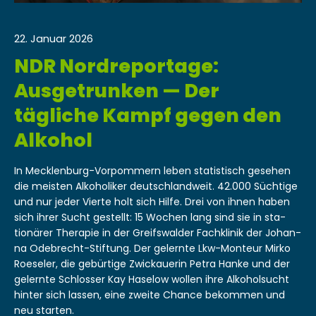
22. Januar 2026
NDR Nordreportage:
Ausgetrunken — Der
tägliche Kampf gegen den
Alkohol
In Meck­len­burg-Vor­pom­mern leben sta­tis­tisch gese­hen
die meis­ten Alko­ho­lik­er deutsch­landweit. 42.000 Süchtige
und nur jed­er Vierte holt sich Hil­fe. Drei von ihnen haben
sich ihrer Sucht gestellt: 15 Wochen lang sind sie in sta­
tionär­er Ther­a­pie in der Greif­swalder Fachk­linik der Johan­
na Ode­brecht-Stiftung. Der gel­ernte Lkw-Mon­teur Mirko
Roe­sel­er, die gebür­tige Zwick­auerin Petra Han­ke und der
gel­ernte Schloss­er Kay Haselow wollen ihre Alko­hol­sucht
hin­ter sich lassen, eine zweite Chance bekom­men und
neu starten.