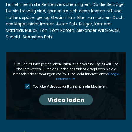
ternehmer in die Renten­ver­sicherung ein. Da die Beiträge
für sie frei­willig sind, sparen sie sich diese Kosten oft und
hof­fen, später genug Gewinn fürs Alter zu machen. Doch
das klappt nicht immer. Autor: Felix Krüger, Kam­era:
Matthias Ruuck, Ton: Tom Rafoth, Alexan­der Wit­tkows­ki,
Schnitt: Sebas­t­ian Pehl
Zum Schutz Ihrer per­sön­lichen Dat­en ist die Verbindung zu YouTube
block­iert wor­den. Durch das Laden des Videos akzep­tieren Sie die
Daten­schutzbes­tim­mungen von YouTube. Mehr Infor­ma­tio­nen:
Google-
Daten­schutz
.
YouTube Videos zukün­ftig nicht mehr block­ieren.
Video laden