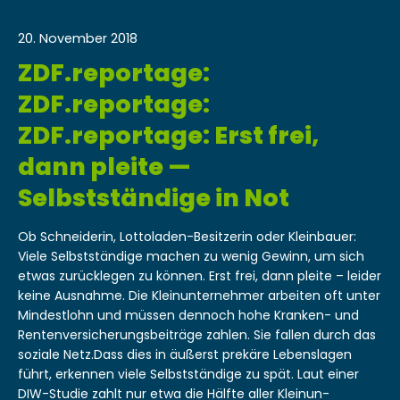
20. November 2018
ZDF.reportage:
ZDF.reportage:
ZDF.reportage: Erst frei,
dann pleite —
Selbstständige in Not
Ob Schnei­derin, Lot­to­laden-Besitzerin oder Klein­bauer:
Viele Selb­st­ständi­ge machen zu wenig Gewinn, um sich
etwas zurück­le­gen zu kön­nen. Erst frei, dann pleite – lei­der
keine Aus­nahme. Die Klei­n­un­ternehmer arbeit­en oft unter
Min­dest­lohn und müssen den­noch hohe Kranken- und
Renten­ver­sicherungs­beiträge zahlen. Sie fall­en durch das
soziale Netz.Dass dies in äußerst prekäre Lebensla­gen
führt, erken­nen viele Selb­st­ständi­ge zu spät. Laut ein­er
DIW-Studie zahlt nur etwa die Hälfte aller Klei­n­un­