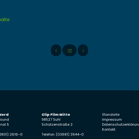
halte
 Nord
Clip Film Mitte
Standorte
lsund
98527 Suhl
Impressum
nal 5
Schützenstraße 2
Datenschutzerklärun
Kontakt
03831) 2616–0
Telefon: (03681) 3944–0