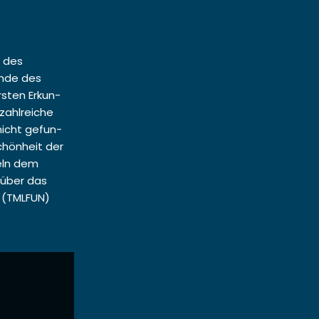
g des
ande des
rsten Erkun­
zahlre­iche
 nicht gefun­
chön­heit der
teln dem
s über das
z (TMLFUN)