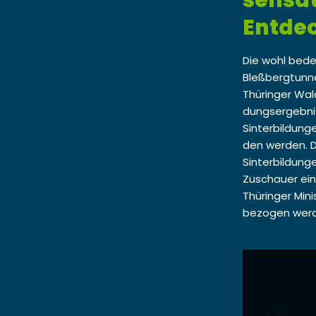
sensat
Entde
Die wohl bedeu
Bleßbergtun­n
Thüringer Wal
dungsergeb­nis
Sin­ter­bil­du
den wer­den. D
Sin­ter­bil­dun
Zuschauer eine
Thüringer Min­
bezo­gen wer