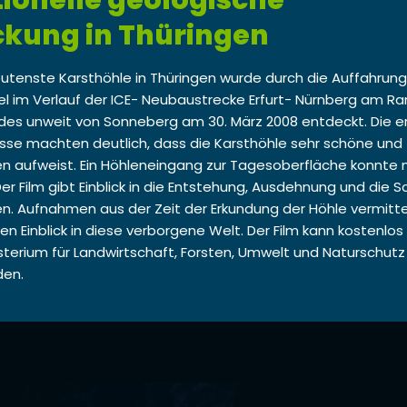
ionelle geologische
ckung in Thüringen
ten­ste Karsthöh­le in Thürin­gen wurde durch die Auf­fahrun
el im Ver­lauf der ICE- Neubaus­trecke Erfurt- Nürn­berg am R
des unweit von Son­neberg am 30. März 2008 ent­deckt. Die e
se macht­en deut­lich, dass die Karsthöh­le sehr schöne und 
n­gen aufweist. Ein Höh­lenein­gang zur Tage­sober­fläche kon­nte
er Film gibt Ein­blick in die Entste­hung, Aus­dehnung und die S
­gen. Auf­nah­men aus der Zeit der Erkun­dung der Höh­le ver­mit­
n Ein­blick in diese ver­bor­gene Welt. Der Film kann kosten­lo
is­teri­um für Land­wirtschaft, Forsten, Umwelt und Naturschut
den.