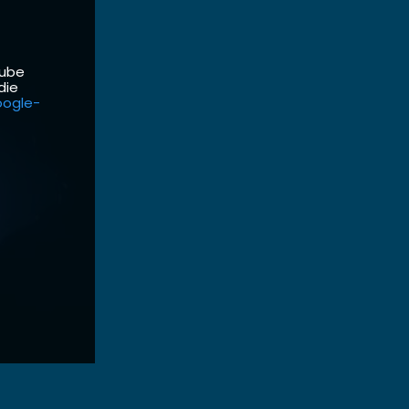
Tube
die
ogle-