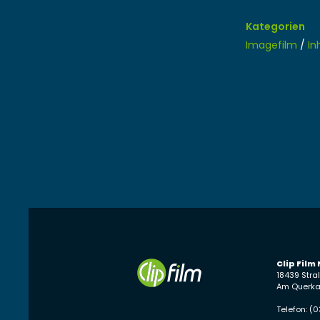
Kategorien
Imagefilm
/
In
Clip Film
18439 Stra
Am Querka
Telefon: (