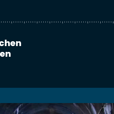
chen
en