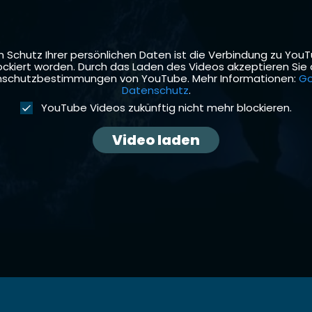
 Schutz Ihrer per­sön­lichen Dat­en ist die Verbindung zu You
ock­iert wor­den. Durch das Laden des Videos akzep­tieren Sie 
­schutzbes­tim­mungen von YouTube. Mehr Infor­ma­tio­nen:
Go
Daten­schutz
.
YouTube Videos zukün­ftig nicht mehr block­ieren.
Video laden