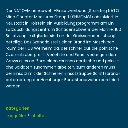
Der NATO-Minen­ab­wehr-Ein­satzver­band „Stand­ing NATO
Mine Counter Mea­sures Group 1 (SNMCMG1) absolviert in
Neustadt in Hol­stein ein Aus­bil­dung­spro­gramm am Ein­
satzaus­bil­dungszen­trum Schadens­ab­wehr der Marine. 160
Besatzungsmit­glieder sind an der Großschaden­sübung
beteiligt. Das Szenario stellt einen Brand im Maschi­nen­
raum der FGS Weil­heim da, der schnell auf die pol­nis­che
Czer­nic­ki über­greift. Ver­let­zte und Feuer ver­lan­gen den
Crews alles ab. Zum einen müssen deutsche und pol­nis­
che Sol­dat­en zusam­men arbeit­en, zum anderen muss
der Ein­satz mit der Schnellen Ein­satztruppe Schiffs­brand­
bekämp­fung der Ham­burg­er Berufs­feuer­wehr koor­diniert
werden.
Kategorien
Imagefilm
/
Inhalte