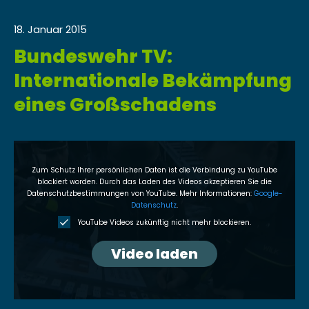
18. Januar 2015
Bundeswehr TV:
Internationale Bekämpfung
eines Großschadens
Zum Schutz Ihrer per­sön­lichen Dat­en ist die Verbindung zu YouTube
block­iert wor­den. Durch das Laden des Videos akzep­tieren Sie die
Daten­schutzbes­tim­mungen von YouTube. Mehr Infor­ma­tio­nen:
Google-
Daten­schutz
.
YouTube Videos zukün­ftig nicht mehr block­ieren.
Video laden