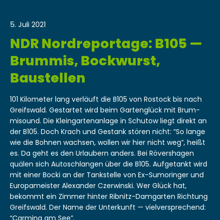
5. Juli 2021
NDR Nordreportage: B105 —
Brummis, Bockwurst,
Baustellen
101 Kilo­me­ter lang ver­läuft die B105 von Ros­tock bis nach
Greif­swald. Ges­tartet wird beim Gartenglück mit Brum­
misound. Die Klein­gar­te­nan­lage in Schutow liegt direkt an
der B105. Doch Krach und Ges­tank stören nicht: “So lange
wie die Bohnen wach­sen, wollen wir hier nicht weg”, heißt
es. Da geht es den Urlaubern anders. Bei Röver­sha­gen
quälen sich Autoschlangen über die B105. Aufge­tankt wird
mit ein­er Boc­ki an der Tankstelle von Ex-Sumoringer und
Europameis­ter Alexan­der Czer­win­s­ki. Wer Glück hat,
bekommt ein Zim­mer hin­ter Rib­nitz-Damgarten Rich­tung
Greif­swald. Der Name der Unterkun­ft — vielver­sprechend:
“Carmi­na am See”.