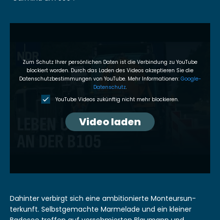
Zum Schutz Ihrer per­sön­lichen Dat­en ist die Verbindung zu YouTube
block­iert wor­den. Durch das Laden des Videos akzep­tieren Sie die
Daten­schutzbes­tim­mungen von YouTube. Mehr Infor­ma­tio­nen:
Google-
Daten­schutz
.
YouTube Videos zukün­ftig nicht mehr block­ieren.
Video laden
Dahin­ter ver­birgt sich eine ambi­tion­ierte Mon­teur­sun­
terkun­ft. Selb­st­gemachte Marme­lade und ein klein­er
Bade­see tre­f­fen auf ver­schmierten Blau­mann und