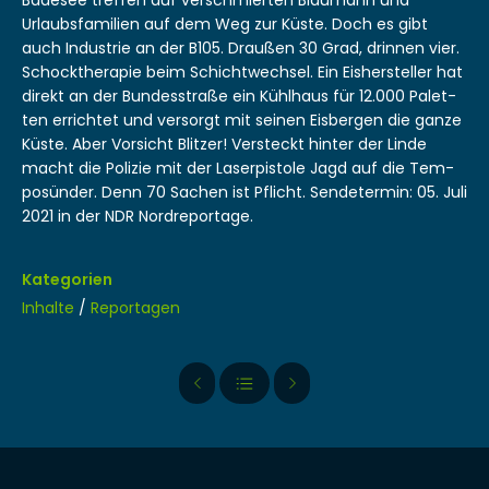
Urlaub­s­fam­i­lien auf dem Weg zur Küste. Doch es gibt
auch Indus­trie an der B105. Draußen 30 Grad, drin­nen vier.
Schock­ther­a­pie beim Schichtwech­sel. Ein Eish­er­steller hat
direkt an der Bun­desstraße ein Kühlhaus für 12.000 Palet­
ten errichtet und ver­sorgt mit seinen Eis­ber­gen die ganze
Küste. Aber Vor­sicht Blitzer! Ver­steckt hin­ter der Linde
macht die Polizie mit der Laser­pis­tole Jagd auf die Tem­
posün­der. Denn 70 Sachen ist Pflicht. Sende­ter­min: 05. Juli
2021 in der NDR Nordreportage.
Kategorien
Inhalte
/
Reportagen